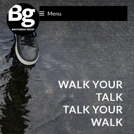
Skip
to
Menu
content
WALK YOUR
TALK
TALK YOUR
WALK